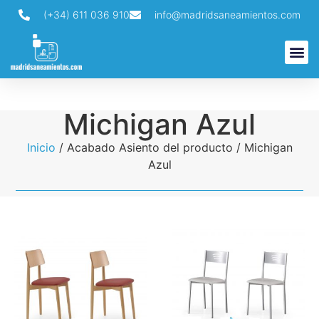
(+34) 611 036 910
info@madridsaneamientos.com
Búsqueda de productos
Michigan Azul
Inicio
/ Acabado Asiento del producto / Michigan
Azul