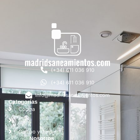
(+34) 611 036 910
(+34) 611 036 910
info@madridsaneamientos.com
Categorías
Cocina
Baño
Campo y Jardín
Nosotros