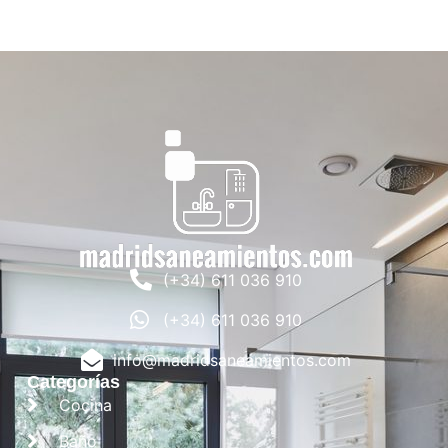
(+34) 611 036 910
(+34) 611 036 910
info@madridsaneamientos.com
Categorías
Cocina
Baño