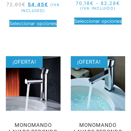
70,18
€
-
82,28
€
72,60
€
54,45
€
(IVA
(IVA INCLUIDO)
INCLUIDO)
Seleccionar opciones
Seleccionar opciones
¡OFERTA!
¡OFERTA!
MONOMANDO
MONOMANDO