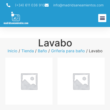
(+34) 611 036 910
info@madridsaneamientos.com
Búsqueda de productos
Lavabo
Inicio
/
Tienda
/
Baño
/
Grifería para baño
/ Lavabo