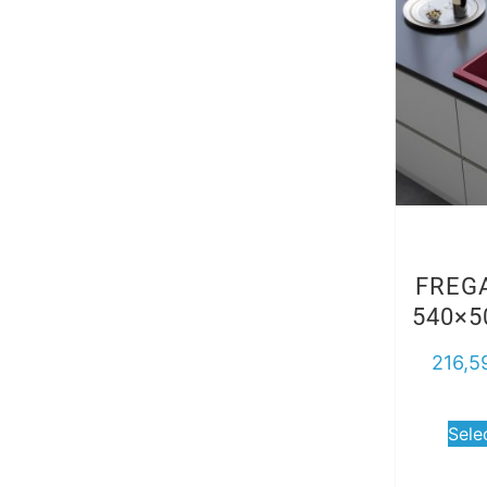
FREG
540×5
216,5
Sele