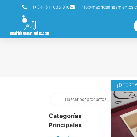
(+34) 611 036 910
info@madridsaneamientos.
¡OFERTA
Categorías
Principales