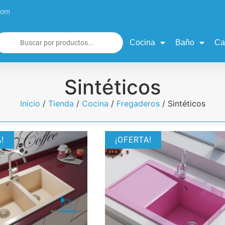
com
Cocina
Baño
Ca
Sintéticos
Inicio
/
Tienda
/
Cocina
/
Fregaderos
/ Sintéticos
!
¡OFERTA!