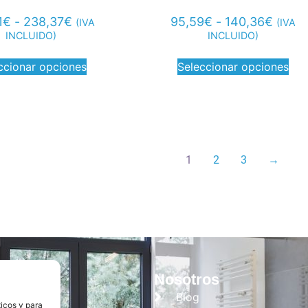
1
€
-
238,37
€
95,59
€
-
140,36
€
(IVA
(IVA
INCLUIDO)
INCLUIDO)
ccionar opciones
Seleccionar opciones
1
2
3
→
tegorías
Nosotros
Cocina
Blog
ticos y para