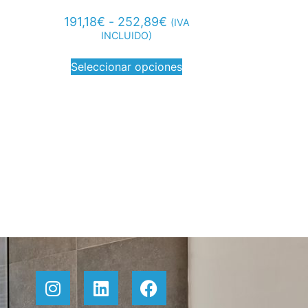
191,18
€
-
252,89
€
(IVA
INCLUIDO)
Seleccionar opciones