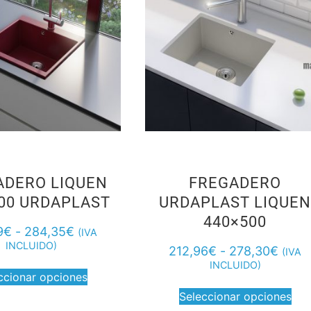
ADERO LIQUEN
FREGADERO
00 URDAPLAST
URDAPLAST LIQUE
440×500
9
€
-
284,35
€
(IVA
INCLUIDO)
212,96
€
-
278,30
€
(IVA
INCLUIDO)
ccionar opciones
Seleccionar opciones