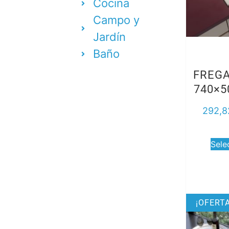
Cocina
Campo y
Jardín
Baño
FREG
740×5
292,8
Sele
¡OFERTA