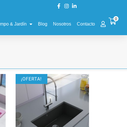
0
mpo & Jardín
Blog
Nosotros
Contacto
¡OFERTA!