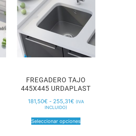
FREGADERO TAJO
N
445X445 URDAPLAST
181,50
€
-
255,31
€
(IVA
INCLUIDO)
Seleccionar opciones