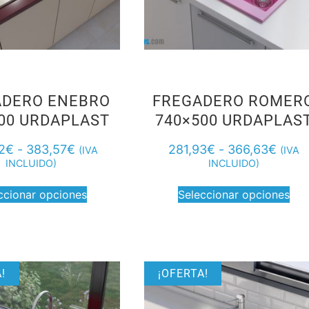
ADERO ENEBRO
FREGADERO ROMER
00 URDAPLAST
740×500 URDAPLAS
2
€
-
383,57
€
281,93
€
-
366,63
€
(IVA
(IVA
INCLUIDO)
INCLUIDO)
ccionar opciones
Seleccionar opciones
!
¡OFERTA!