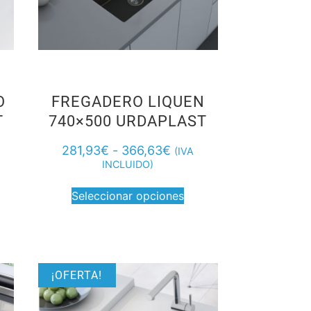
O
FREGADERO LIQUEN
T
740×500 URDAPLAST
281,93
€
-
366,63
€
(IVA
INCLUIDO)
Seleccionar opciones
¡OFERTA!