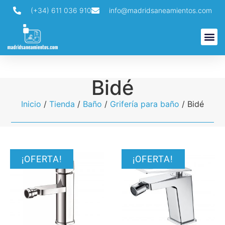
(+34) 611 036 910
info@madridsaneamientos.com
Búsqueda de productos
Bidé
Inicio
/
Tienda
/
Baño
/
Grifería para baño
/ Bidé
¡OFERTA!
¡OFERTA!