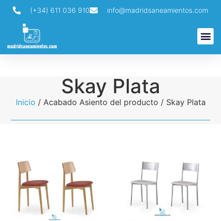
(+34) 611 036 910
info@madridsaneamientos.com
Búsqueda de productos
Skay Plata
Inicio
/ Acabado Asiento del producto / Skay Plata