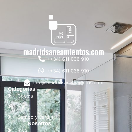
(+34) 611 036 910
(+34) 611 036 910
info@madridsaneamientos.com
Categorías
Cocina
Baño
Campo y Jardín
Nosotros
Blog