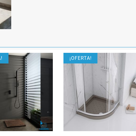
!
¡OFERTA!