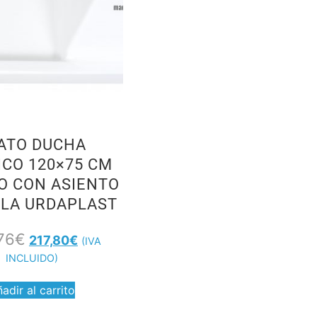
ATO DUCHA
ICO 120×75 CM
O CON ASIENTO
LLA URDAPLAST
76
€
217,80
€
(IVA
INCLUIDO)
adir al carrito