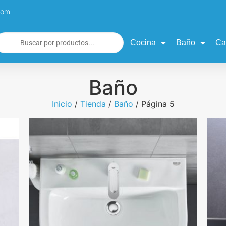
com
Cocina
Baño
Ca
Baño
Inicio
/
Tienda
/
Baño
/ Página 5