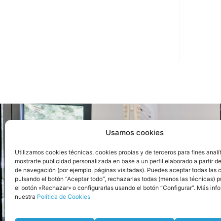
Usamos cookies
Ca
Utilizamos cookies técnicas, cookies propias y de terceros para fines analí
mostrarte publicidad personalizada en base a un perfil elaborado a partir de
de navegación (por ejemplo, páginas visitadas). Puedes aceptar todas las 
(+34) 611 036 910
pulsando el botón “Aceptar todo”, rechazarlas todas (menos las técnicas) 
el botón «Rechazar» o configurarlas usando el botón “Configurar”. Más inf
(+34) 611 036 910
nuestra
Política de Cookies
info@madridsaneamientos.com