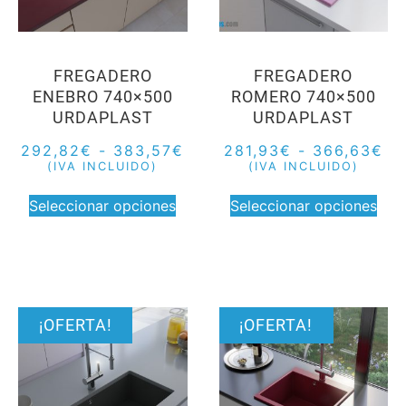
FREGADERO
FREGADERO
ENEBRO 740×500
ROMERO 740×500
URDAPLAST
URDAPLAST
292,82
€
-
383,57
€
281,93
€
-
366,63
€
(IVA INCLUIDO)
(IVA INCLUIDO)
Seleccionar opciones
Seleccionar opciones
¡OFERTA!
¡OFERTA!