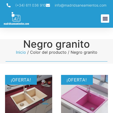
(+34) 611 036 910
info@madridsaneamientos.com
Búsqueda de productos
Negro granito
Inicio
/ Color del producto / Negro granito
¡OFERTA!
¡OFERTA!