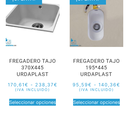
FREGADERO TAJO
FREGADERO TAJO
370X445
195*445
URDAPLAST
URDAPLAST
170,61
€
-
238,37
€
95,59
€
-
140,36
€
(IVA INCLUIDO)
(IVA INCLUIDO)
Seleccionar opciones
Seleccionar opciones