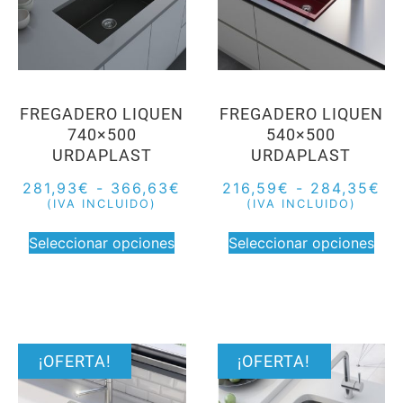
FREGADERO LIQUEN
FREGADERO LIQUEN
740×500
540×500
URDAPLAST
URDAPLAST
281,93
€
-
366,63
€
216,59
€
-
284,35
€
(IVA INCLUIDO)
(IVA INCLUIDO)
Seleccionar opciones
Seleccionar opciones
¡OFERTA!
¡OFERTA!