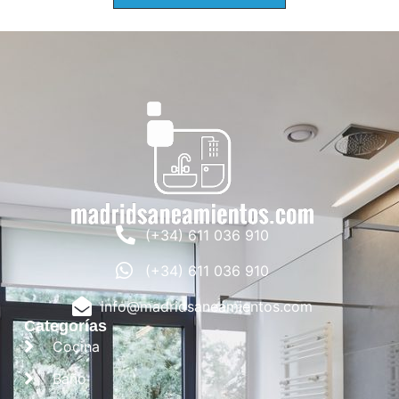
(+34) 611 036 910
(+34) 611 036 910
info@madridsaneamientos.com
Categorías
Cocina
Baño