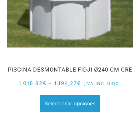
PISCINA DESMONTABLE FIDJI Ø240 CM GRE
1.018,82
€
-
1.194,27
€
(IVA INCLUIDO)
Seleccionar opciones