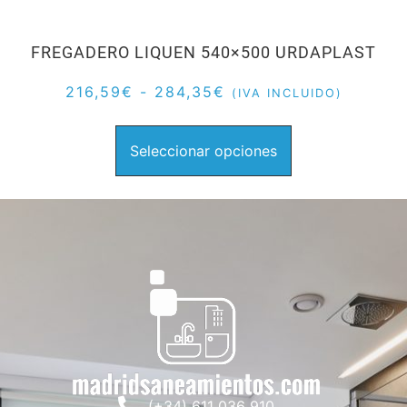
FREGADERO LIQUEN 540×500 URDAPLAST
216,59
€
-
284,35
€
(IVA INCLUIDO)
Seleccionar opciones
(+34) 611 036 910