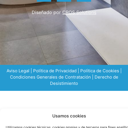
Diseñado por
CROS Solutions
Aviso Legal
|
Política de Privacidad
|
Política de Cookies
|
Condiciones Generales de Contratación
|
Derecho de
Desistimiento
Usamos cookies
Utilizamos cookies técnicas, cookies propias y de terceros para fines analíti