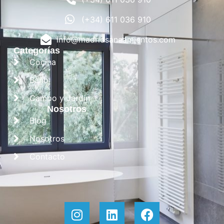
(+34) 611 036 910
info@madridsaneamientos.com
Categorías
Cocina
Baño
Campo y Jardín
Nosotros
Blog
Nosotros
Contacto