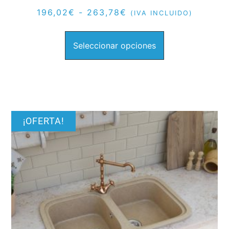
196,02
€
-
263,78
€
(IVA INCLUIDO)
Seleccionar opciones
¡OFERTA!