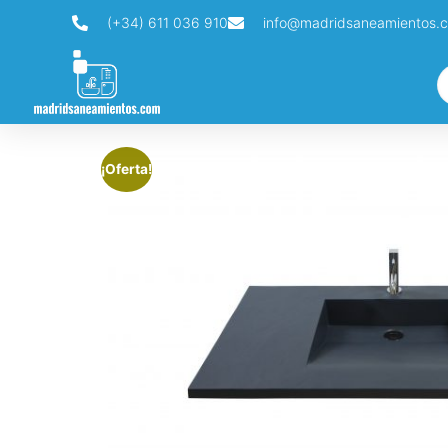
(+34) 611 036 910
info@madridsaneamientos.
¡Oferta!