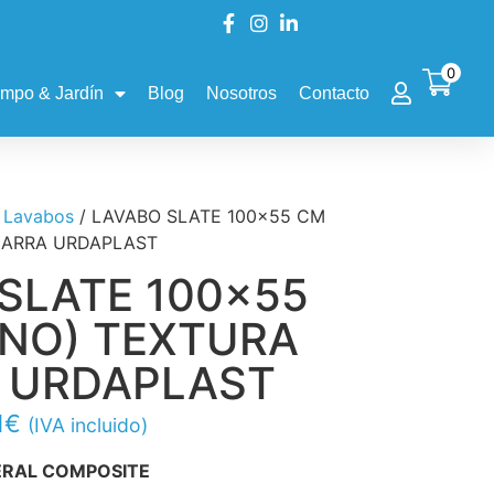
0
mpo & Jardín
Blog
Nosotros
Contacto
/
Lavabos
/ LAVABO SLATE 100×55 CM
IZARRA URDAPLAST
SLATE 100×55
ENO) TEXTURA
A URDAPLAST
1
€
(IVA incluido)
ERAL COMPOSITE