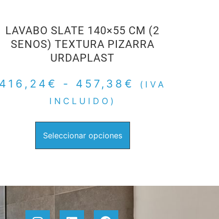
LAVABO SLATE 140×55 CM (2
SENOS) TEXTURA PIZARRA
URDAPLAST
416,24
€
-
457,38
€
(IVA
INCLUIDO)
Seleccionar opciones