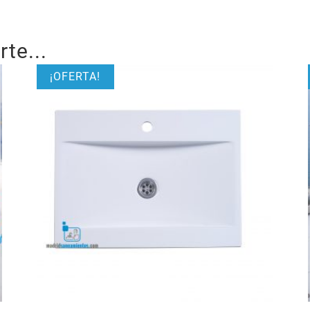
te...
¡OFERTA!