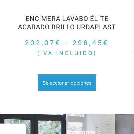
O
ENCIMERA LAVABO ÉLITE
ACABADO BRILLO URDAPLAST
202,07
€
-
296,45
€
A
(IVA INCLUIDO)
Seleccionar opciones
tegorías
Nosotros