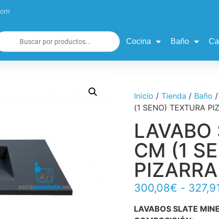
com
Cocina
Baño
Ca
Inicio
/
Tienda
/
Baño
(1 SENO) TEXTURA P
LAVABO 
CM (1 S
PIZARR
300,08
€
-
327,9
LAVABOS SLATE MIN