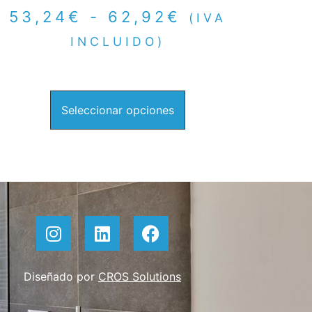
53,24
€
-
62,92
€
(IVA
INCLUIDO)
Seleccionar opciones
Diseñado por
CROS Solutions