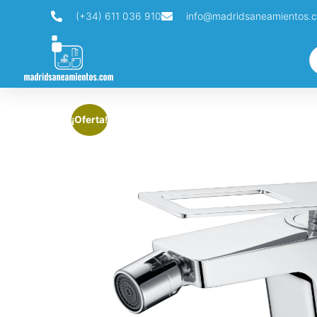
(+34) 611 036 910
info@madridsaneamientos.
¡Oferta!