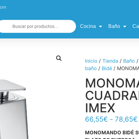
com
Cocina
Baño
Ca
Inicio
/
Tienda
/
Baño
baño
/
Bidé
/ MONOMA
MONOMA
CUADRA
IMEX
66,55
€
-
78,65
€
MONOMANDO BIDÉ SU