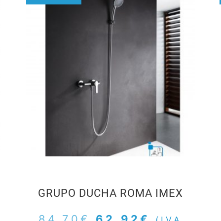
GRUPO DUCHA ROMA IMEX
84,70
€
62,92
€
(IVA