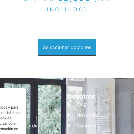
INCLUIDO)
Seleccionar opciones
tegorías
Nosotros
Cocina
Blog
ticos y para
 tus hábitos
Baño
Nosotros
cookies
pulsando en
Campo y Jardín
Contacto
ormación en