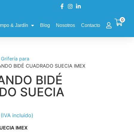
0
mpo & Jardín
Blog
Nosotros
Contacto
/
Grifería para
NDO BIDÉ CUADRADO SUECIA IMEX
NDO BIDÉ
DO SUECIA
(IVA incluido)
ECIA IMEX