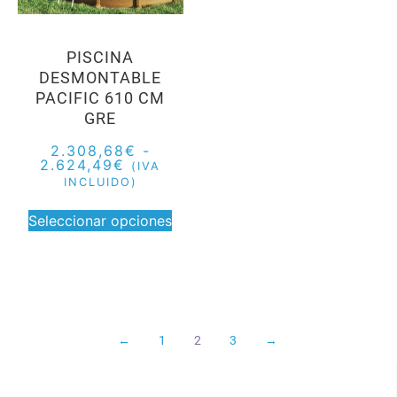
PISCINA
DESMONTABLE
PACIFIC 610 CM
GRE
2.308,68
€
-
2.624,49
€
(IVA
INCLUIDO)
Seleccionar opciones
←
1
2
3
→