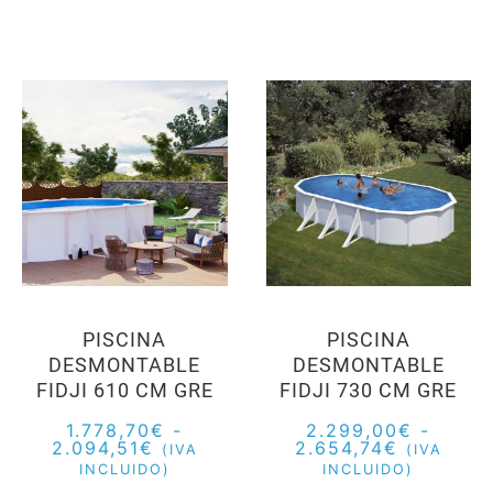
PISCINA
PISCINA
DESMONTABLE
DESMONTABLE
FIDJI 610 CM GRE
FIDJI 730 CM GRE
1.778,70
€
-
2.299,00
€
-
2.094,51
€
2.654,74
€
(IVA
(IVA
INCLUIDO)
INCLUIDO)