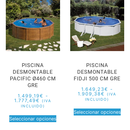
PISCINA
PISCINA
DESMONTABLE
DESMONTABLE
PACIFIC Ø460 CM
FIDJI 500 CM GRE
GRE
1.649,23
€
-
1.909,38
€
(IVA
1.499,19
€
-
INCLUIDO)
1.777,49
€
(IVA
INCLUIDO)
Seleccionar opciones
Seleccionar opciones