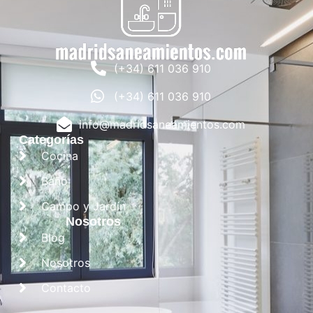
(+34) 611 036 910
(+34) 611 036 910
info@madridsaneamientos.com
Categorías
Cocina
Baño
Campo y Jardín
Nosotros
Blog
Nosotros
Contacto