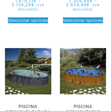
1.879,13
€
-
2.308,68
€
-
2.139,28
€
2.624,49
€
(IVA
(IVA
INCLUIDO)
INCLUIDO)
Seleccionar opciones
Seleccionar opciones
PISCINA
PISCINA