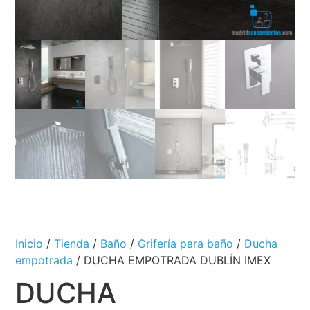
Inicio
/
Tienda
/
Baño
/
Grifería para baño
/
Ducha
empotrada
/ DUCHA EMPOTRADA DUBLÍN IMEX
DUCHA