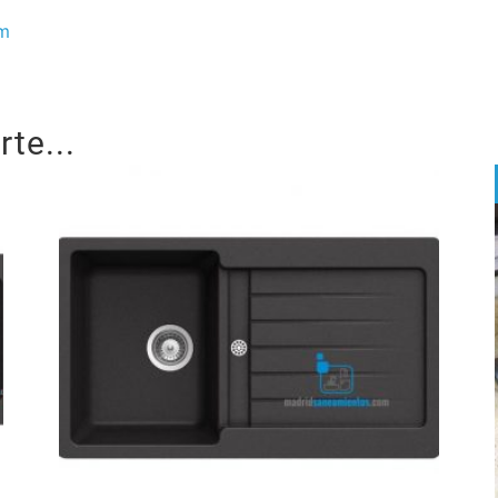
om
te...