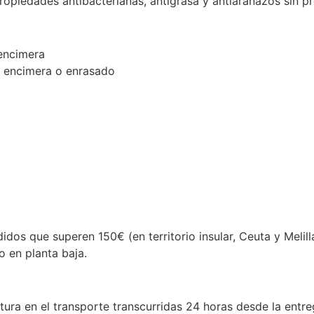
opiedades antibacterianas, antigrasa y antiarañazos sin p
encimera
 encimera o enrasado
dos que superen 150€ (en territorio insular, Ceuta y Melill
o en planta baja.
ura en el transporte transcurridas 24 horas desde la entre