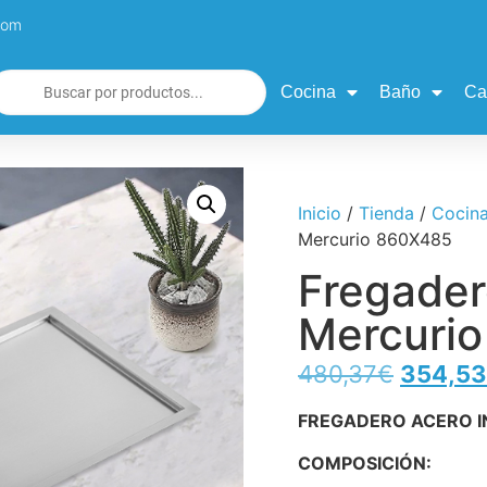
com
Cocina
Baño
Ca
Inicio
/
Tienda
/
Cocin
Mercurio 860X485
Fregader
Mercuri
480,37
€
354,53
FREGADERO ACERO I
COMPOSICIÓN: