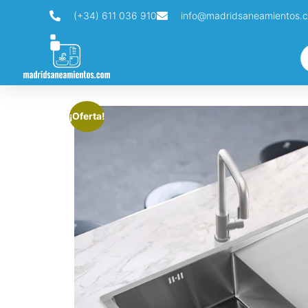
(+34) 611 036 910
info@madridsaneamientos.
¡Oferta!