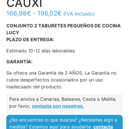
CAUXI
166,98
€
-
196,02
€
(IVA incluido)
CONJUNTO 2 TABURETES PEQUEÑOS DE COCINA
LUCY
PLAZO DE ENTREGA:
Estimado 10-12 días laborables.
GARANTÍA:
Se ofrece una Garantía de 2 AÑOS. La Garantía no
cubre desperfectos ocasionados por un uso
inadecuado del producto.
Para envíos a Canarias, Baleares, Ceuta o Melilla,
por favor,
contacta con nosotros.
¿No encuentras lo que buscas? ¿Necesitas algo a
medida? Estamos aquí para ayudarte:
contacta