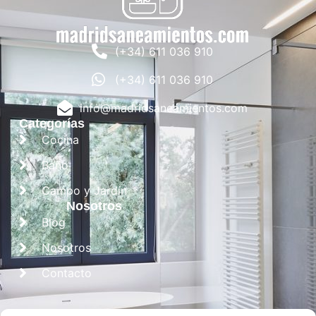
(+34) 611 036 910
(+34) 611 036 910
info@madridsaneamientos.com
Categorías
Cocina
Baño
Campo y Jardín
Nosotros
Blog
Nosotros
Contacto