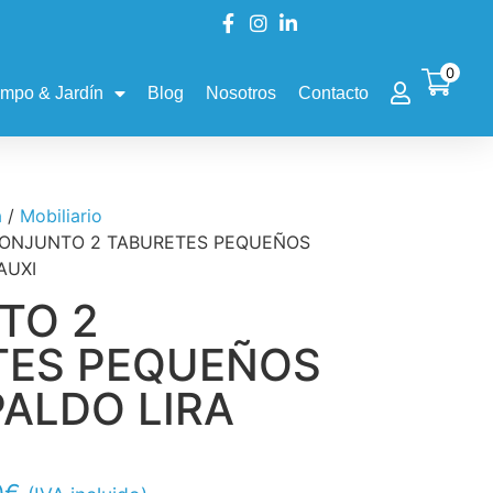
0
mpo & Jardín
Blog
Nosotros
Contacto
a
/
Mobiliario
CONJUNTO 2 TABURETES PEQUEÑOS
AUXI
TO 2
TES PEQUEÑOS
PALDO LIRA