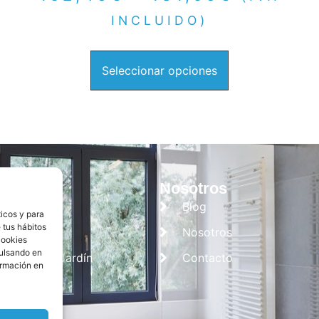
INCLUIDO)
Seleccionar opciones
tegorías
Nosotros
Cocina
Blog
ticos y para
 tus hábitos
Baño
Nosotros
cookies
pulsando en
Campo y Jardín
Contacto
ormación en