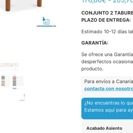
176,66
€
-
205,7
CONJUNTO 2 TABURE
PLAZO DE ENTREGA:
Estimado 10-12 días la
GARANTÍA:
Se ofrece una Garantí
desperfectos ocasiona
producto.
Para envíos a Canarias
contacta con nosotr
¿No encuentras lo qu
Estamos aquí para a
Acabado Asiento