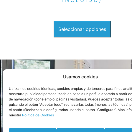
INCLUIDO)
Seleccionar opciones
Usamos cookies
Ca
Utilizamos cookies técnicas, cookies propias y de terceros para fines analí
mostrarte publicidad personalizada en base a un perfil elaborado a partir de
de navegación (por ejemplo, páginas visitadas). Puedes aceptar todas las 
(+34) 611 036 910
pulsando el botón “Aceptar todo”, rechazarlas todas (menos las técnicas) 
el botón «Rechazar» o configurarlas usando el botón “Configurar”. Más inf
(+34) 611 036 910
nuestra
Política de Cookies
info@madridsaneamientos.com