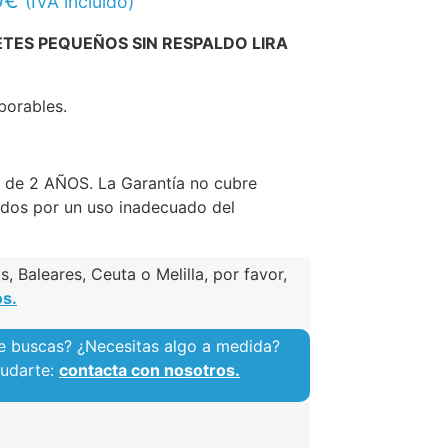
0
€
(IVA incluido)
TES PEQUEÑOS SIN RESPALDO LIRA
borables.
a de 2 AÑOS. La Garantía no cubre
dos por un uso inadecuado del
, Baleares, Ceuta o Melilla, por favor,
os.
e buscas? ¿Necesitas algo a medida?
yudarte:
contacta con nosotros.