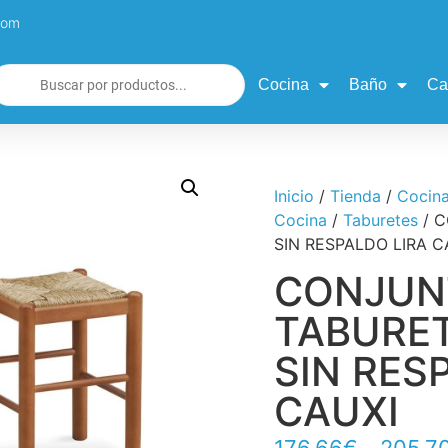
com
Cocina
Baño
Ca
Inicio
/
Tienda
/
Cocin
Cocina
/
Taburetes
/ 
SIN RESPALDO LIRA C
CONJUN
TABURE
SIN RES
CAUXI