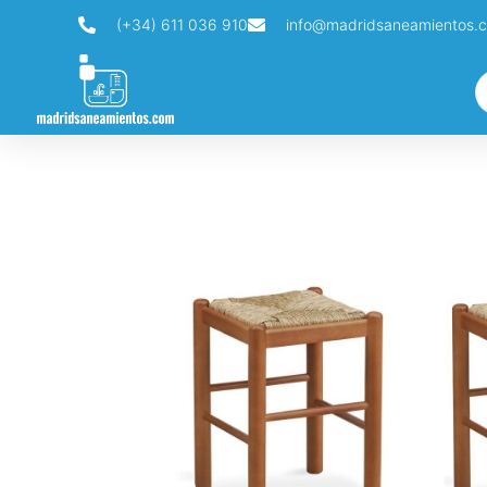
(+34) 611 036 910
info@madridsaneamientos.